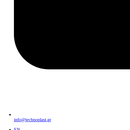
info@technoplast.gr
EΝ