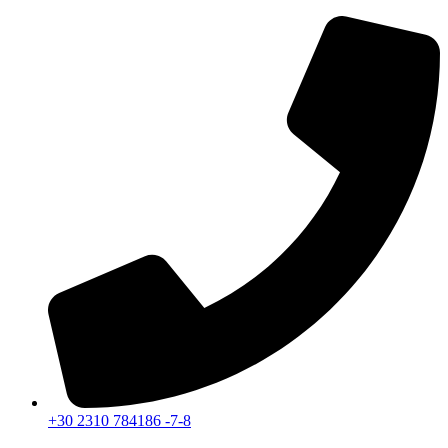
Μετάβαση
στο
περιεχόμενο
+30 2310 784186 -7-8