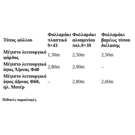
Φυλλαράκι
Φυλλαράκι
Φυλλαράκι
Τύπος φύλλου
πλαστικό
αλουμινίου
βαρέως τύπου
9×43
πολ.9×39
διέλασης
Μέγιστο λειτουργικό
1,30m
2,50m
2,50m
φάρδος
Μέγιστο λειτουργικό
2,80m
2,90m
–
ύψος Άξονας Φ40
Μέγιστο λειτουργικό
ύψος άξονας Φ60,
–
2,80m
2,60m
ηλ. Μοτέρ
Πιθανές παραλλαγές