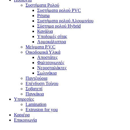
Συστήματα Ρολού
Συστήματα ρολού PVC
Prisma
Συστήματα ρολού Αλουμινίου
Σύστημα ρολού Hybrid
Κανάλια
Υποδομές σίτας
Αρμοκάλυπτρα
Μείγματα P.V.C
Οικοδομικά Υλικά
Αποστάτες
Φαλτσογωνιές
Νεροσταλάκτες
Σωλινάκια
Παντζούρια
Επένδυση Τοίχου
Σοβατεπί
Παγκάκια
Υπηρεσίες
Lamination
Extrusion for you
Καριέρα
Επικοινωνία