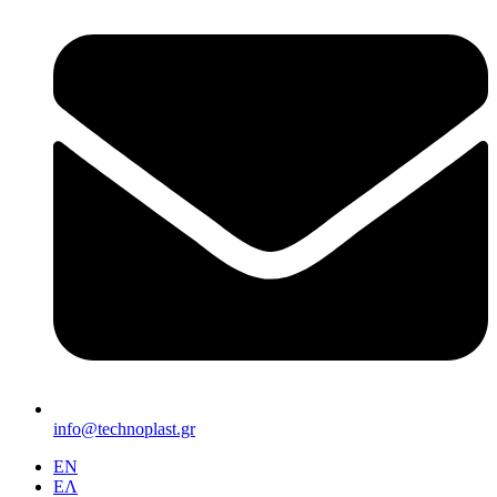
info@technoplast.gr
EΝ
ΕΛ