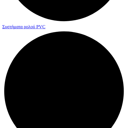
Συστήματα ρολού PVC