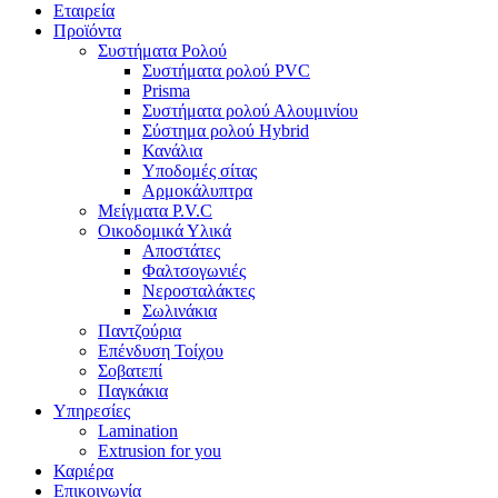
Εταιρεία
Προϊόντα
Συστήματα Ρολού
Συστήματα ρολού PVC
Prisma
Συστήματα ρολού Αλουμινίου
Σύστημα ρολού Hybrid
Κανάλια
Υποδομές σίτας
Αρμοκάλυπτρα
Μείγματα P.V.C
Οικοδομικά Υλικά
Αποστάτες
Φαλτσογωνιές
Νεροσταλάκτες
Σωλινάκια
Παντζούρια
Επένδυση Τοίχου
Σοβατεπί
Παγκάκια
Υπηρεσίες
Lamination
Extrusion for you
Καριέρα
Επικοινωνία